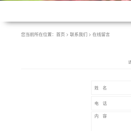
您当前所在位置：
首页
> 联系我们 >
在线留言