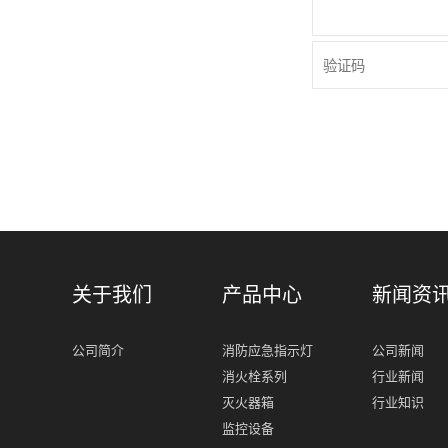
关于我们
产品中心
新闻资
公司简介
消防应急指示灯
公司新闻
消火栓系列
行业新闻
灭火器箱
行业知识
监控设备