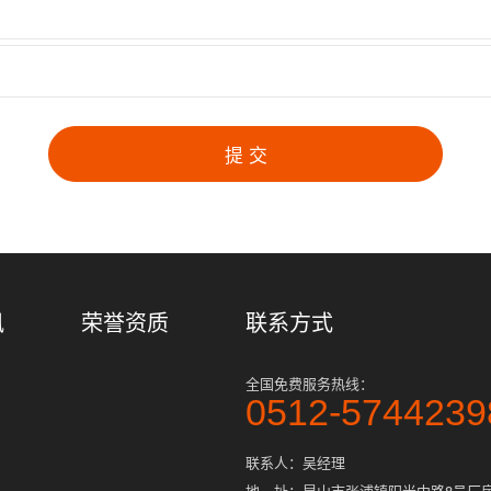
讯
荣誉资质
联系方式
全国免费服务热线：
0512-5744239
联系人：吴经理
地 址：昆山市张浦镇阳光中路8号厂